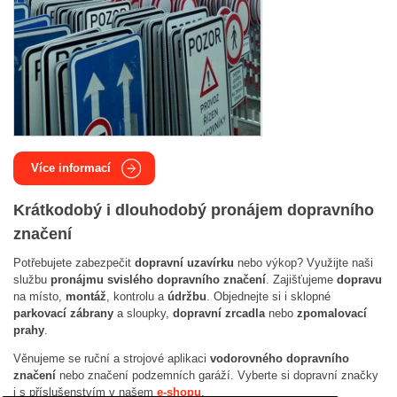
Více informací
Krátkodobý i dlouhodobý pronájem dopravního
značení
Potřebujete zabezpečit
dopravní uzavírku
nebo výkop? Využijte naši
službu
pronájmu svislého dopravního značení
. Zajišťujeme
dopravu
na místo,
montáž
, kontrolu a
údržbu
. Objednejte si i sklopné
parkovací zábrany
a sloupky,
dopravní zrcadla
nebo
zpomalovací
prahy
.
Věnujeme se ruční a strojové aplikaci
vodorovného dopravního
značení
nebo
značení podzemních garáží. Vyberte si dopravní značky
i s příslušenstvím v našem
e-shopu
.