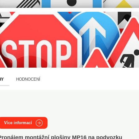
BY
HODNOCENÍ
Více informací
Pronájem montážní plošiny MP16 na podvozku