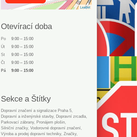
Leaflet
Otevírací doba
Po
9:00
–
15:00
Út
9:00
–
15:00
St
9:00
–
15:00
Čt
9:00
–
15:00
Pá
9:00
–
15:00
Sekce a Štítky
Dopravní značení a signalizace Praha 5
Dopravní a inženýrské stavby
dopravní zrcadla
parkovací zábrany
pronájem plošin
silniční značky
vodorovné dopravní značení
Výroba a prodej dopravní techniky
značky