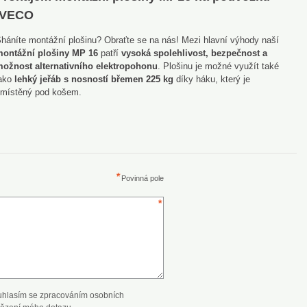
IVECO
háníte montážní plošinu? Obraťte se na nás! Mezi hlavní výhody naší
ontážní plošiny MP 16
patří
vysoká spolehlivost, bezpečnost a
ožnost alternativního elektropohonu
. Plošinu je možné využít také
ako
lehký jeřáb s nosností břemen 225 kg
díky háku, který je
místěný pod košem.
Povinná pole
uhlasím se zpracováním osobních