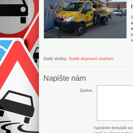
S
m
m
j
u
Další služby:
Svislé dopravní značení
Napište nám
Zpráva:
Vyplněním formuláře so