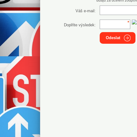
údajů za účelem zodpov
Váš e-mail:
Doplňte výsledek:
Odeslat