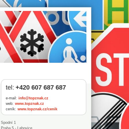
tel:
+420 607 687 687
e-mail:
info@topznak.cz
web:
www.topznak.cz
ceník:
www.topznak.cz/cenik
Spodní 1
Praha 5 - Lahovice